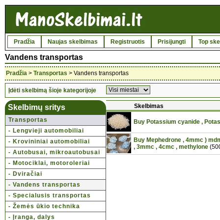
Pradžia
Naujas skelbimas
Registruotis
Prisijungti
Top ske
Vandens transportas
Pradžia
>
Transportas
> Vandens transportas
Įdėti skelbimą šioje kategorijoje
Skelbimas
Skelbimų sritys
Transportas
Buy Potassium cyanide , Pota
- Lengvieji automobiliai
Buy Mephedrone , 4mmc ) mdma 
- Krovininiai automobiliai
, 3mmc , 4cmc , methylone
(50
- Autobusai, mikroautobusai
- Motociklai, motoroleriai
- Dviračiai
- Vandens transportas
- Specialusis transportas
- Žemės ūkio technika
- Įranga, dalys