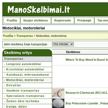
Pradžia
Naujas skelbimas
Registruotis
Prisijungti
Top ske
Motociklai, motoroleriai
Pradžia
>
Transportas
> Motociklai, motoroleriai
Įdėti skelbimą šioje kategorijoje
Skelbimas
Skelbimų sritys
Transportas
Where To Buy Weed In Basel 
- Lengvieji automobiliai
- Krovininiai automobiliai
- Autobusai, mikroautobusai
- Motociklai, motoroleriai
- Dviračiai
- Vandens transportas
Research Chemicals (RC) 6CL-A
- Specialusis transportas
- Žemės ūkio technika
Buy Potassium cyanide , Pota
- Įranga, dalys