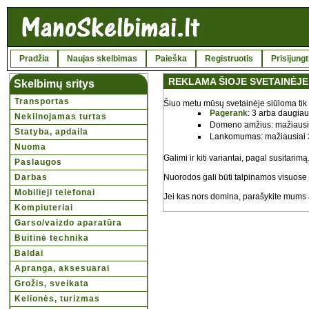
Pradžia
Naujas skelbimas
Paieška
Registruotis
Prisijungt
REKLAMA ŠIOJE SVETAINĖJE
Skelbimų sritys
Transportas
Šiuo metu mūsų svetainėje siūloma tik
Pagerank
: 3 arba daugiau
Nekilnojamas turtas
Domeno amžius: mažiausi
Statyba, apdaila
Lankomumas: mažiausiai 30
Nuoma
Galimi ir kiti variantai, pagal susitarimą
Paslaugos
Darbas
Nuorodos gali būti talpinamos visuose pu
Mobilieji telefonai
Jei kas nors domina, parašykite mums
Kompiuteriai
Garso/vaizdo aparatūra
Buitinė technika
Baldai
Apranga, aksesuarai
Grožis, sveikata
Kelionės, turizmas