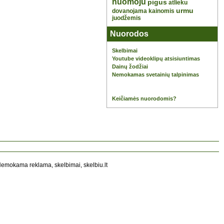
nuomoju
pigus
atlieku
urmu
dovanojama
kainomis
juodžemis
Nuorodos
Skelbimai
Youtube videoklipų atsisiuntimas
Dainų žodžiai
Nemokamas svetainių talpinimas
Keičiamės nuorodomis?