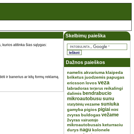
Skelbimų paieška
 kurios atitinka šias sąlygas:
Dažnos paieškos
namelis
akvariuma
klaipeda
ėti ir banerius ar kitų formų reklamą.
briketus
juodzemis
papugas
veza
ericsson
lovos
labradoras
reikalingi
terjerus
bendrabucio
dalimis
mikroautobusu
sunu
suniuka
vezame
statybinių
pigiai
gamyba
pigios
mini
vežame
zvyras
buldogas
žvyras
vairuotojo
mikroautobusais
keturraciu
nagu
durys
kolonele