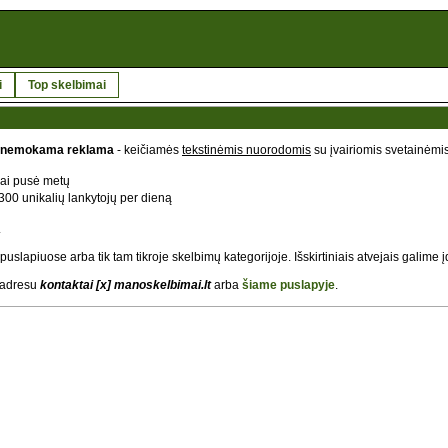
i
Top skelbimai
nemokama reklama
- keičiamės
tekstinėmis nuorodomis
su įvairiomis svetainėmis,
ai pusė metų
0 unikalių lankytojų per dieną
.
slapiuose arba tik tam tikroje skelbimų kategorijoje. Išskirtiniais atvejais galime įd
 adresu
kontaktai [x] manoskelbimai.lt
arba
šiame puslapyje
.