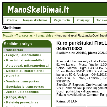
Pradžia
Naujas skelbimas
Registruotis
Prisijungti
Top ske
Skelbimas
Pradžia
>
Transportas
>
Įranga, dalys
> Kuro purkštukai Fiat,Lancia,Opel,Suzu
Kuro purkštukai Fiat,
Skelbimų sritys
0445110083
Transportas
Skelbimo nr. 299480, įdėtas 2026-0
- Lengvieji automobiliai
- Krovininiai automobiliai
Kuro purktukai tinkantys Fiat - Doblo
51 kw, Lancia – Musa, -Ypsilon 1.3D 
- Autobusai, mikroautobusai
Corsa, -Meriva, -Tigra 1.3D 51 kw, S
- Motociklai, motoroleriai
51 kw. Kodas 0445110083. Yra 4 viene
kaina po 50 €. Analogai: .04451101
- Dviračiai
55197124, 55197875, 71794966, 15
- Vandens transportas
93190435.
Siunčiu LP Express, Omniva paštom
- Specialusis transportas
Visų Common Rail purkštukų gaminto
Bosch purkštukų kalibravimas.
- Žemės ūkio technika
Pirksiu neveikiančius Common Rail 
- Įranga, dalys
Kaina:
50 EUR
- Keleivių pervežimas