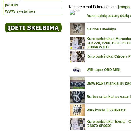
Įvairūs
Kiti skelbimai iš kategorijos "
Įranga,
WWW svetainės
Automatinių pavarų dėžių 
Įvairios autodalys
Kuro purkštukas Mercede
CLK220, E200, E220, E270
(0986435111)
Kuro purkštukai Citroen, 
Wifi super OBD MINI
BMW R16 ratlankiai su p
Borbet ratlankiai su vas
Purkštukai 037906031C
Kuro purkštukai Toyota - 
(23670-0R020)