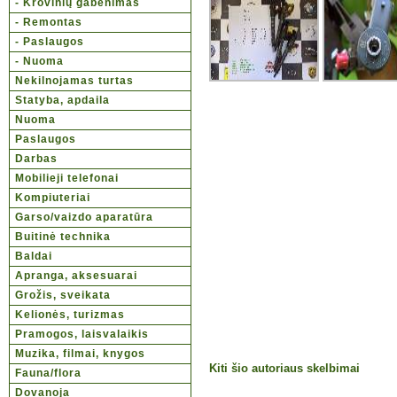
- Krovinių gabenimas
- Remontas
- Paslaugos
- Nuoma
Nekilnojamas turtas
Statyba, apdaila
Nuoma
Paslaugos
Darbas
Mobilieji telefonai
Kompiuteriai
Garso/vaizdo aparatūra
Buitinė technika
Baldai
Apranga, aksesuarai
Grožis, sveikata
Kelionės, turizmas
Pramogos, laisvalaikis
Muzika, filmai, knygos
Kiti šio autoriaus skelbimai
Fauna/flora
Dovanoja