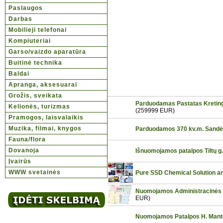
Paslaugos
Darbas
Mobilieji telefonai
Kompiuteriai
Garso/vaizdo aparatūra
Buitinė technika
Baldai
Apranga, aksesuarai
Grožis, sveikata
Parduodamas Pastatas Kretingo
Kelionės, turizmas
(259999 EUR)
Pramogos, laisvalaikis
Muzika, filmai, knygos
Parduodamos 370 kv.m. Sandėl
Fauna/flora
Dovanoja
Išnuomojamos patalpos Tiltų g.
Įvairūs
WWW svetainės
Pure SSD Chemical Solution an
Nuomojamos Administracinės pa
EUR)
Nuomojamos Patalpos H. Manto g