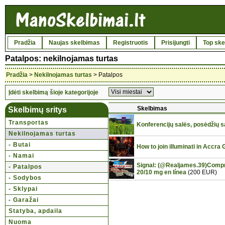
Pradžia
Naujas skelbimas
Registruotis
Prisijungti
Top ske
Patalpos: nekilnojamas turtas
Pradžia
>
Nekilnojamas turtas
> Patalpos
Įdėti skelbimą šioje kategorijoje
Skelbimas
Skelbimų sritys
Transportas
Konferencijų salės, posėdžių 
Nekilnojamas turtas
- Butai
How to join illuminati in Accr
- Namai
Signal: (@Realjames.39)Compr
- Patalpos
20/10 mg en línea
(200 EUR)
- Sodybos
- Sklypai
- Garažai
Statyba, apdaila
Nuoma