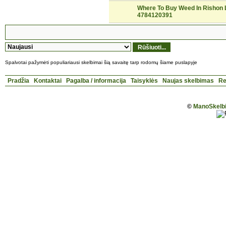
Where To Buy Weed In Rishon 
4784120391
Spalvotai pažymėti populiariausi skelbimai šią savaitę tarp rodomų šiame puslapyje
Pradžia
Kontaktai
Pagalba / informacija
Taisyklės
Naujas skelbimas
Re
©
ManoSkelbi