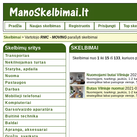
Pradžia
Naujas skelbimas
Registruotis
Prisijungti
Top ske
Skelbimai
> Vartotojo
RMC - MOVING
parašyti skelbimai
Skelbimų sritys
SKELBIMAI
Transportas
Skelbimai nuo
1
iki
15
iš
133
, kuriuos
Nekilnojamas turtas
Statyba, apdaila
Nuomojami butai Vilniuje
202
Nuoma
Nuomojami, tvarkingi, jaukūs, 1-2 ka
Paslaugos
strategiškai labai patogioje vietoje,
Butas Vilniuje nuomai
2021-0
Darbas
Nuomojami, tvarkingi, jaukūs, 1-2 ka
Mobilieji telefonai
strategiškai labai patogioje vietoje,
Kompiuteriai
Garso/vaizdo aparatūra
Buitinė technika
Baldai
Apranga, aksesuarai
Grožis, sveikata