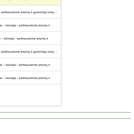
- perkraustome įmonių ir gyventojų turtą. -
ai – krovėjai - perkraustome įmonių ir
 – krovėjai - perkraustome įmonių ir
- perkraustome įmonių ir gyventojų turtą. -
ai – krovėjai - perkraustome įmonių ir
ai – krovėjai - perkraustome įmonių ir