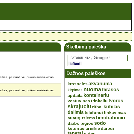
Skelbimų paieška
Dažnos paieškos
 parkas, parduotuvė, puikus susisiekimas,
akvariuma
krosneles
nuoma
terasos
kirpimas
 parkas, parduotuvė, puikus susisiekimas,
konteineriu
apdaila
tvoros
vestuvines
trinkeliu
skrajuciu
kubilas
rūbai
dalimis
telefonui
tinkavimas
bendrabucio
suaugusiems
sodo
darbo
pigios
keturraciai
darbui
mikro
tapetai
pirtys