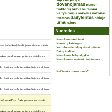
dovanojamas
pioneer
traktorių
britva
kursiniai
valtys
narvelis
vazonai
naujus
dailylentes
nidoje
telefonas
urmu
ežero
Nuorodos
Nemokami skelbimai
Nuorodų katalogas
inės technikos) išvežiojimas vilniaus mieste,
Youtube videoklipų atsisiuntimas
Dainų žodžiai
Nemokama failų talpykla
 parkas, parduotuvė, puikus susisiekimas,
Nemokamas svetainių talpinimas
ų, buitinės technikos) išvežiojimas vilniaus
Keičiamės nuorodomis?
ų, buitinės technikos) išvežiojimas vilniaus
ų, buitinės technikos) išvežiojimas vilniaus
ms/ savaitĖms. Šalia pastato yra didelė
 parkas, parduotuvė, puikus susisiekimas,