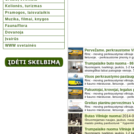
Kelionės, turizmas
Pramogos, laisvalaikis
Muzika, filmai, knygos
Fauna/flora
Dovanoja
Įvairūs
WWW svetainės
Pervežame. perkraustome Vi
Rmc - moving perkraustymai vilniuje –
lietuvoje. - perkraustome įmonių ir g
Trumpalaike buto nuoma - 8
Nuomojami, tvarkingi, jaukūs, 1-2 ka
strategiškai labai patogioje vietoje,
Visos perkraustymo paslau
Rmc - moving perkraustymai vilniuje,
ir kauno miestuose, lietuvoje. - per
Pakuotojai, krovejai, legalus
Rmc - moving perkraustymai vilniuje,
ir kauno miestuose, lietuvoje. - per
Greitas pianinu pervezimas 
Rmc - moving perkraustymai vilniuje,
ir kauno miestuose, lietuvoje. - per
Butas Vilniuje nuomai
2014-0
Išnuomojamas naujas, jaukus, naujos
maisto prekių parduotuvė " hyperrimi
Trumpalaike nuoma Vilniuje
Nuomojami, tvarkingi, jaukūs, 1-2 ka