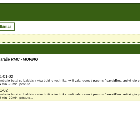
lbimai
 parašė
RMC - MOVING
1-01-02
mbario butai su baldais ir visa buitine technika, wi-fi valandoms / paroms / savaitĖms. arti vingio
 5 min -20min. pėstute...
1-02
mbario butai su baldais ir visa buitine technika, wi-fi valandoms / paroms / savaitĖms. arti vingio
 5 min -20min. pėstute...