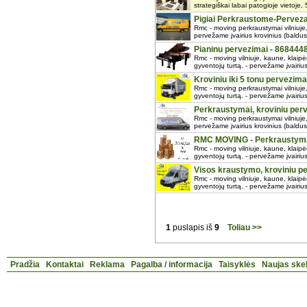
strategiškai labai patogioje vietoje,
Pigiai Perkraustome-Perveza
Rmc - moving perkraustymai vilniuje, 
pervežame įvairius krovinius (baldus,
Pianinu pervezimai - 868444
Rmc - moving vilniuje, kaune, klaipėd
gyventojų turtą. - pervežame įvairius
Kroviniu iki 5 tonu pervezima
Rmc - moving perkraustymai vilniuje,
gyventojų turtą. - pervežame įvairius
Perkraustymai, kroviniu per
Rmc - moving perkraustymai vilniuje, 
pervežame įvairius krovinius (baldus,
RMC MOVING - Perkraustyma
Rmc - moving vilniuje, kaune, klaipėd
gyventojų turtą. - pervežame įvairius
Visos kraustymo, kroviniu 
Rmc - moving vilniuje, kaune, klaipėd
gyventojų turtą. - pervežame įvairius
1
puslapis iš
9
Toliau >>
Pradžia
Kontaktai
Reklama
Pagalba / informacija
Taisyklės
Naujas ske