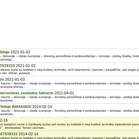
lniuje
2021-01-02
 lietuvoje – visoje europoje – krovinių pervežimai ir perkraustymas – krovėjai - prekių (baldų, buit
yventojų...
67939333
2021-01-02
mbario butai su baldais ir visa buitine technika, wi-fi valandoms / paroms / savaitĖms. arti vingio
 5 min -20min. pėstute...
gos
2021-01-03
 kaune – lietuvoje – visoje europoje – krovinių pervežimai ir perkraustymas – krovėjai - prekių (bald
kraustome įmonių...
 pervezimai, saskaitos fakturos
2011-04-01
 kaune – lietuvoje – visoje europoje – krovinių pervežimai ir perkraustymas – krovėjai - prekių (bald
kraustome...
Vilniuje 868444820
2014-02-14
 kaune – lietuvoje – visoje europoje – krovinių pervežimai ir perkraustymas – krovėjai - prekių (bald
kraustome...
2-16
 statybos name 2 kambarių butas arti centro su baldais ir visa buitine technika valandoms/ paro
" , kinoteatras "forum cinemas...
 867939333
2014-02-14
mbario butai su baldais ir visa buitine technika, wi-fi valandoms / paroms / savaitĖms. arti vingio