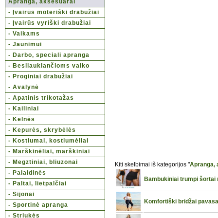
Apranga, aksesuarai
- Įvairūs moteriški drabužiai
- Įvairūs vyriški drabužiai
- Vaikams
- Jaunimui
- Darbo, speciali apranga
- Besilaukiančioms vaiko
- Proginiai drabužiai
- Avalynė
- Apatinis trikotažas
- Kailiniai
- Kelnės
- Kepurės, skrybėlės
- Kostiumai, kostiumėliai
- Marškinėliai, marškiniai
- Megztiniai, bliuzonai
Kiti skelbimai iš kategorijos "
Apranga, 
- Palaidinės
Bambukiniai trumpi šortai 
- Paltai, lietpalčiai
- Sijonai
Komfortiški bridžai pavasa
- Sportinė apranga
- Striukės