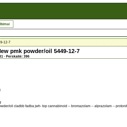
lbimai
49-12-7
ew pmk powder/oil 5449-12-7
31 · Perskaitė: 396
l
g
der/oil cladbb fadba jwh- top cannabinoid -- bromazolam -- alprazolam -- protonit