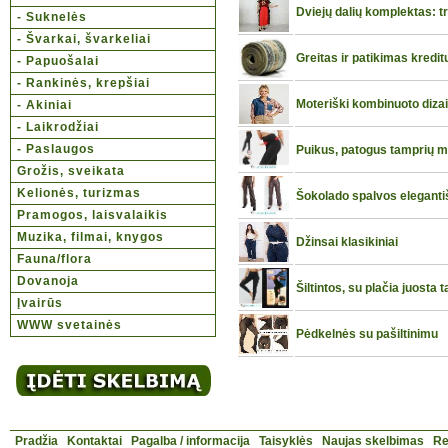
Dviejų dalių komplektas: tr
- Suknelės
- Švarkai, švarkeliai
Greitas ir patikimas kredi
- Papuošalai
- Rankinės, krepšiai
Moteriški kombinuoto diza
- Akiniai
- Laikrodžiai
- Paslaugos
Puikus, patogus tamprių m
Grožis, sveikata
Kelionės, turizmas
Šokolado spalvos eleganti
Pramogos, laisvalaikis
Muzika, filmai, knygos
Džinsai klasikiniai
Fauna/flora
Dovanoja
Šiltintos, su plačia juosta
Įvairūs
WWW svetainės
Pėdkelnės su pašiltinimu
Pradžia
Kontaktai
Pagalba / informacija
Taisyklės
Naujas skelbimas
Re