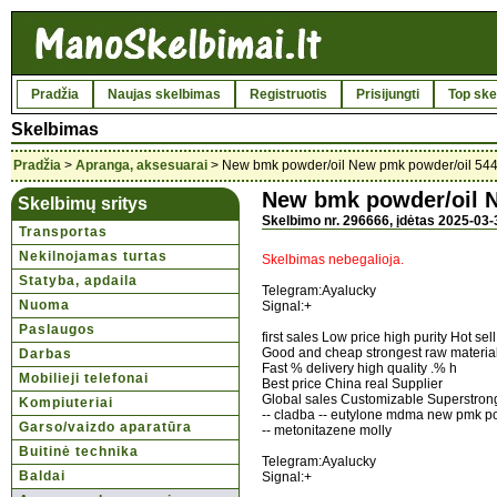
Pradžia
Naujas skelbimas
Registruotis
Prisijungti
Top ske
Skelbimas
Pradžia
>
Apranga, aksesuarai
> New bmk powder/oil New pmk powder/oil 54
New bmk powder/oil N
Skelbimų sritys
Skelbimo nr. 296666, įdėtas 2025-03-
Transportas
Nekilnojamas turtas
Skelbimas nebegalioja.
Statyba, apdaila
Telegram:Ayalucky
Nuoma
Signal:+
Paslaugos
first sales Low price high purity Hot sell
Good and cheap strongest raw materia
Darbas
Fast % delivery high quality .% h
Mobilieji telefonai
Best price China real Supplier
Global sales Customizable Superstron
Kompiuteriai
-- cladba -- eutylone mdma new pmk pow
Garso/vaizdo aparatūra
-- metonitazene molly
Buitinė technika
Telegram:Ayalucky
Baldai
Signal:+