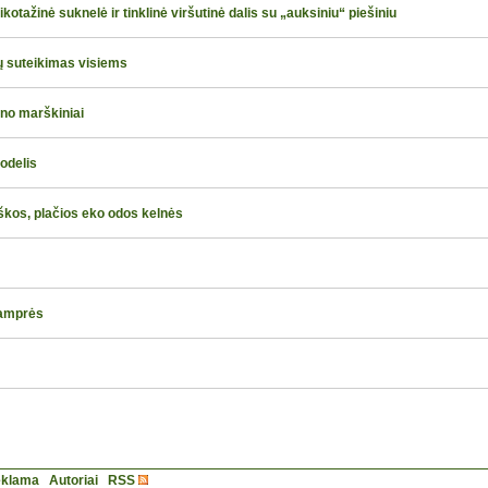
ikotažinė suknelė ir tinklinė viršutinė dalis su „auksiniu“ piešiniu
tų suteikimas visiems
ino marškiniai
odelis
škos, plačios eko odos kelnės
 tamprės
klama
Autoriai
RSS