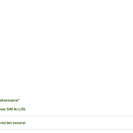
aksesuarai
"
nuo S/M iki L/XL
riui bei vasarai