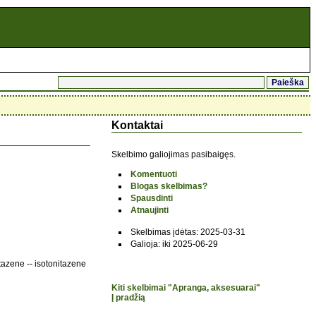
Kontaktai
Skelbimo galiojimas pasibaigęs.
Komentuoti
Blogas skelbimas?
Spausdinti
Atnaujinti
Skelbimas įdėtas: 2025-03-31
Galioja: iki 2025-06-29
azene -- isotonitazene
Kiti skelbimai "Apranga, aksesuarai"
Į pradžią