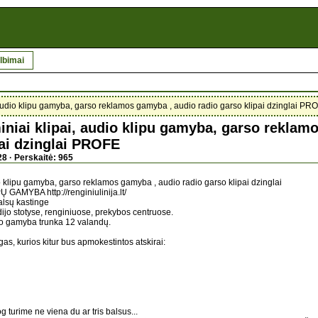
lbimai
, audio klipu gamyba, garso reklamos gamyba , audio radio garso klipai dzinglai PR
miniai klipai, audio klipu gamyba, garso reklam
pai dzinglai PROFE
8 · Perskaitė: 965
io klipu gamyba, garso reklamos gamyba , audio radio garso klipai dzinglai
AMYBA http://renginiulinija.lt/
alsų kastinge
ijo stotyse, renginiuose, prekybos centruose.
, o gamyba trunka 12 valandų.
as, kurios kitur bus apmokestintos atskirai:
g turime ne viena du ar tris balsus...