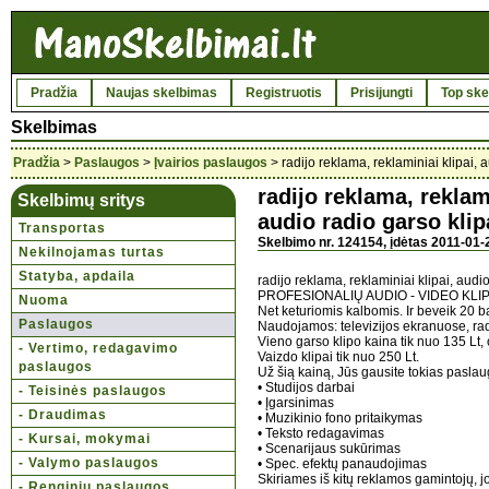
Pradžia
Naujas skelbimas
Registruotis
Prisijungti
Top ske
Skelbimas
Pradžia
>
Paslaugos
>
Įvairios paslaugos
> radijo reklama, reklaminiai klipai
radijo reklama, rekla
Skelbimų sritys
audio radio garso kli
Transportas
Skelbimo nr. 124154, įdėtas 2011-01-2
Nekilnojamas turtas
Statyba, apdaila
radijo reklama, reklaminiai klipai, aud
PROFESIONALIŲ AUDIO - VIDEO KLIPŲ G
Nuoma
Net keturiomis kalbomis. Ir beveik 20 b
Paslaugos
Naudojamos: televizijos ekranuose, rad
Vieno garso klipo kaina tik nuo 135 Lt
- Vertimo, redagavimo
Vaizdo klipai tik nuo 250 Lt.
paslaugos
Už šią kainą, Jūs gausite tokias paslaug
• Studijos darbai
- Teisinės paslaugos
• Įgarsinimas
- Draudimas
• Muzikinio fono pritaikymas
• Teksto redagavimas
- Kursai, mokymai
• Scenarijaus sukūrimas
- Valymo paslaugos
• Spec. efektų panaudojimas
Skiriames iš kitų reklamos gamintojų, jo
- Renginių paslaugos