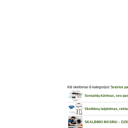
Kiti skelbimai iš kategorijos "
Įvairios p
Svetainių kūrimas, seo pa
Skelbimų talpinimas, rekl
SKALBIMO MASINU – DZI