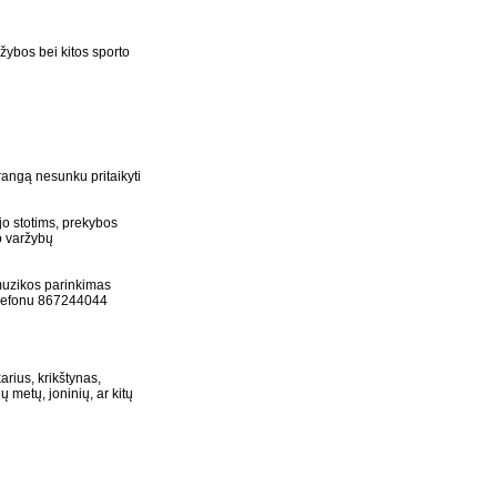
žybos bei kitos sporto
rangą nesunku pritaikyti
jo stotims, prekybos
o varžybų
 muzikos parinkimas
telefonu 867244044
rius, krikštynas,
 metų, joninių, ar kitų