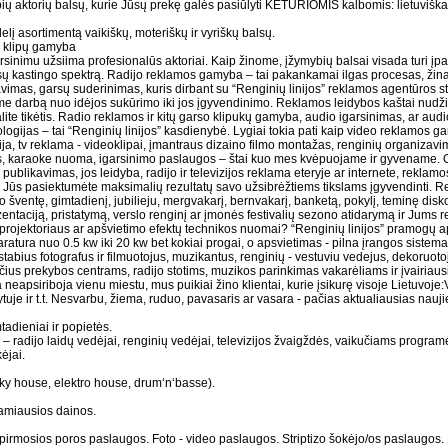
ų aktorių balsų, kurie Jūsų prekę galės pasiūlyti KETURIOMIS kalbomis: lietuviškai, 
elį asortimentą vaikiškų, moteriškų ir vyriškų balsų.
o klipų gamyba
rsinimu užsiima profesionalūs aktoriai. Kaip žinome, įžymybių balsai visada turi įp
alsų kastingo spektrą. Radijo reklamos gamyba – tai pakankamai ilgas procesas, žina
vimas, garsų suderinimas, kuris dirbant su “Renginių linijos” reklamos agentūros s
 darbą nuo idėjos sukūrimo iki jos įgyvendinimo. Reklamos leidybos kaštai nudži
ite tikėtis. Radio reklamos ir kitų garso klipukų gamyba, audio igarsinimas, ar au
gijas – tai “Renginių linijos” kasdienybė. Lygiai tokia pati kaip video reklamos g
ja, tv reklama - videoklipai, įmantraus dizaino filmo montažas, renginių organizav
, karaoke nuoma, igarsinimo paslaugos – štai kuo mes kvėpuojame ir gyvename. O
ublikavimas, jos leidyba, radijo ir televizijos reklama eteryje ar internete, reklam
d Jūs pasiektumėte maksimalių rezultatų savo užsibrėžtiems tikslams įgyvendinti. R
o šventę, gimtadienį, jubilieju, mergvakarį, bernvakarį, banketą, pokylį, teminę disk
zentaciją, pristatymą, verslo renginį ar įmonės festivalių sezono atidarymą ir Jums r
 projektoriaus ar apšvietimo efektų technikos nuomai? “Renginių linijos” pramogų 
ratura nuo 0.5 kw iki 20 kw bet kokiai progai, o apsvietimas - pilna įrangos sistem
bius fotografus ir filmuotojus, muzikantus, renginių - vestuviu vedejus, dekoruotoju
čius prekybos centrams, radijo stotims, muzikos parinkimas vakarėliams ir įvairia
a neapsiriboja vienu miestu, mus puikiai žino klientai, kurie įsikurę visoje Lietuvoje:
tuje ir t.t. Nesvarbu, žiema, ruduo, pavasaris ar vasara - pačias aktualiausias nauji
adieniai ir popietės.
 radijo laidų vedėjai, renginių vedėjai, televizijos žvaigždės, vaikučiams program
ėjai.
y house, elektro house, drum‘n‘basse).
tamiausios dainos.
 pirmosios poros paslaugos. Foto - video paslaugos. Striptizo šokėjo/os paslaugo