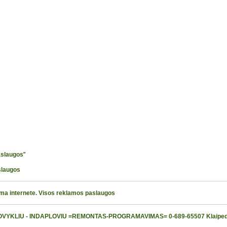
aslaugos
"
slaugos
ama internete. Visos reklamos paslaugos
OVYKLIU - INDAPLOVIU =REMONTAS-PROGRAMAVIMAS= 0-689-65507 Klaipe