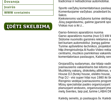
tradiciniai ir netradiciniai automobiliai.
Dovanoja
Įvairūs
Sporto varžybų komentatoriaus paslau
Komentuojame varžybas: pradedant bulių 
WWW svetainės
šakos.
Kiekvienoms varžyboms turime skirtingu
Jūsų pageidavimu, galime įgarsinti spo
Viskas nuo a iki z...
Garso-šviesos aparatūros nuoma
Garso aparatūros nuoma (nuo 0,5 kW iki 
Siūlome nuomotis garsinės reklamos apa
bet kuriam automobiliui. Įrangą galime pr
Turime apšvietimo technikos, projektor
http://renginiulinija.lt/ Audio-Video r
centrams, muzikos parinkimas vakarėl
komentatoriaus paslaugos, Kalėdų sen
Grojaraščių sudarymas, dar kitaip vadin
įvairiausiems vakarėliams bei kitoms 
Muzikinių vakarų, diskotekų atlikimas,
House DJ (funky house, elektro house,
Pop DJ - visi super hitai nuo 1980 iki ši
Renginio vedėjai įvairiausioms progoms -
Mūsų specialistai padės organizuojant 
planuojant vestuves, organizuojant įmon
metų šventes, taip pat, turime LAB
Kalėdų senelis, jo paslaugos šv. Kalėdų