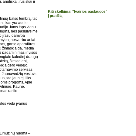
angliškai, rusiškai ir
Kiti skelbimai "Įvairios paslaugos"
Į pradžią
atingą balso tembrą, tad
nt, kas yra audio
tudija Jums taps vienu
ugins, nes pasiūlysime
dio įrašų gamyba
amyba, nesvarbu ar tai
imas, garso aparatūros
 žiniasklaida, media
os pagaminimas ir visos
engiate kalėdinį draugų
oteką, šimtadienį,
eikia gero vedėjo,
aptarnavimo servisas
a. Jaunavedžių vestuvių
s, tad jaunieji liks
usioms progoms. Apie
Vilniuje, Kaune,
enas rasite
ėles veda įvairūs
s. Limuzinų nuoma –