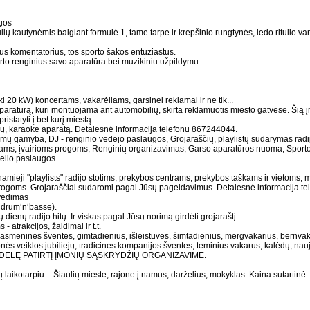
gos
kautynėmis baigiant formulė 1, tame tarpe ir krepšinio rungtynės, ledo ritulio var
s komentatorius, tos sporto šakos entuziastus.
rto renginius savo aparatūra bei muzikiniu užpildymu.
20 kW) koncertams, vakarėliams, garsinei reklamai ir ne tik...
ratūrą, kuri montuojama ant automobilių, skirta reklamuotis miesto gatvėse. Šią į
istatyti į bet kurį miestą.
ių, karaoke aparatą. Detalesnė informacija telefonu 867244044.
eklamų gamyba, DJ - renginio vedėjo paslaugos, Grojaraščių, playlistų sudarymas radi
iams, įvairioms progoms, Renginių organizavimas, Garso aparatūros nuoma, Sport
elio paslaugos
amieji "playlists" radijo stotims, prekybos centrams, prekybos taškams ir vietoms,
progoms. Grojaraščiai sudaromi pagal Jūsų pageidavimus. Detalesnė informacija 
 vedimas
 drum‘n‘basse).
ų dienų radijo hitų. Ir viskas pagal Jūsų norimą girdėti grojaraštį.
 atrakcijos, žaidimai ir t.t.
asmenines šventes, gimtadienius, išleistuves, šimtadienius, mergvakarius, bernvaka
ės veiklos jubiliejų, tradicines kompanijos šventes, teminius vakarus, kalėdų, naujų
AI DIDELĘ PATIRTĮ ĮMONIŲ SĄSKRYDŽIŲ ORGANIZAVIME.
 laikotarpiu – Šiaulių mieste, rajone į namus, darželius, mokyklas. Kaina sutartinė.