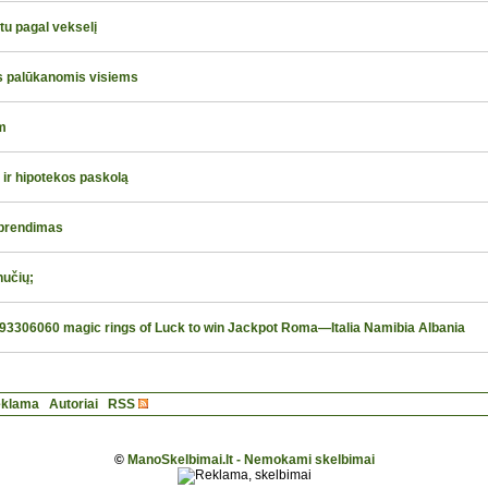
tu pagal vekselį
s palūkanomis visiems
 m
 ir hipotekos paskolą
sprendimas
nučių;
6793306060 magic rings of Luck to win Jackpot Roma—Italia Namibia Albania
klama
Autoriai
RSS
©
ManoSkelbimai.lt - Nemokami skelbimai