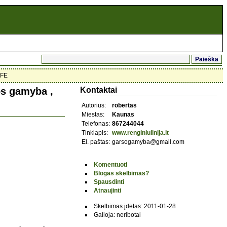
OFE
os gamyba ,
Kontaktai
Autorius:
robertas
Miestas:
Kaunas
Telefonas:
867244044
Tinklapis:
www.renginiulinija.lt
El. paštas:
garsogamyba@gmail.com
Komentuoti
Blogas skelbimas?
Spausdinti
Atnaujinti
Skelbimas įdėtas: 2011-01-28
Galioja: neribotai