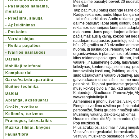
Mes galime pasiūlyti beveik 20 nuostabi
lenkiškai.
- Paslaugos namams,
Taip pat, mūsų balsų kastinge rasite did
meistrai
Radijo reklamos, audio klipai bei gars
- Priežiūra, slauga
– tai mūsų arkliukas. Audio reklamų įga
galime pasiūlyti labai platų diktorių b
- Apželdinimas
reklamos scenarijaus kūrimas ir adapta
- Paskolos
malonumu. Jums pageidaujant atliekame
pačią mažiausią kainą, kokios net negal
- Verslo idėjos
naudojant naujausias gamintojų technolo
būtų 2D grafika ar 3D vizualine animaci
- Reikia pagalbos
nuoma, dj paslaugos, renginių vedimas
- Įvairios paslaugos
organizavimas ir planavimas, reklamos p
kitos reklamos paslaugos – tik tam, ka
Darbas
vakarėlį, naujametinę puotą, laisvalaiki
Mobilieji telefonai
krikštynas, konferenciją, seminarą, pre
karnavalinių kostiumų, žaidimų, audio,
Kompiuteriai
siūlo užsakovams vakaro vedantyjį, apa
Garso/vaizdo aparatūra
galvos skausmui sumažinti, turime nuosta
patenkinti. Taip pat gaminame grojaraš
Buitinė technika
mūsų kokybę byloja ir tai, kad auditorij
Klaipėdoje, Šiauliuose, Panevėžyje, Aly
Baldai
www.renginiulinija.lt
Apranga, aksesuarai
Asmeninės ir įmonių šventės, vaikų gimt
Renginių vedimu užsiima profesionalai –
Grožis, sveikata
personažai, šokių grupės ir mažieji atlik
Kelionės, turizmas
Muzikinių vakarų, diskotekų atlikimas
House muzikos didžėjų komandos (funk
Pramogos, laisvalaikis
Pop muzikos dj.
Muzika, filmai, knygos
Plius atrakcijos, žaidimai ir Jūsų mėgs
Vestuvės, mergvakariai, bernvakariai.
Fauna/flora
Vestuvių muzikanto paslaugos. Piršlio,